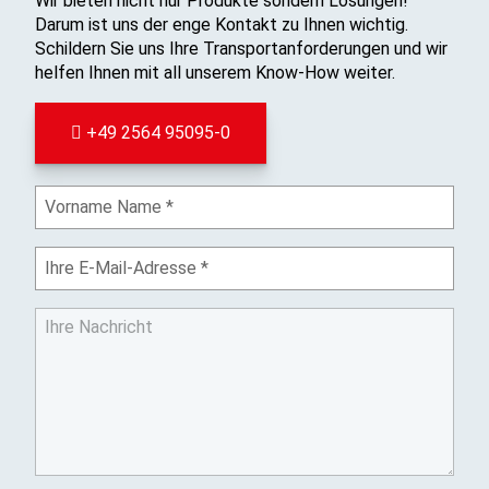
Wir bieten nicht nur Produkte sondern Lösungen!
Darum ist uns der enge Kontakt zu Ihnen wichtig.
Schildern Sie uns Ihre Transportanforderungen und wir
helfen Ihnen mit all unserem Know-How weiter.
+49 2564 95095-0
I
h
r
I
N
h
a
r
m
I
e
e
h
E
r
-
e
M
N
a
a
i
c
l
h